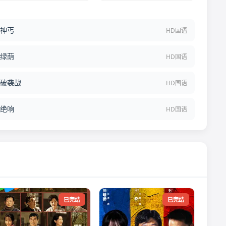
神丐
HD国语
绿荫
HD国语
破袭战
HD国语
绝响
HD国语
已完结
已完结