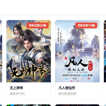
更新至第615集
更新至第179集
凡人修仙传
无上神帝
钱文青,杨天翔
溪林,忻子约