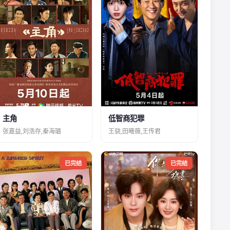
主角
低智商犯罪
张嘉益,刘浩存,秦海璐
王骁,田曦薇,王传君
已完结
已完结