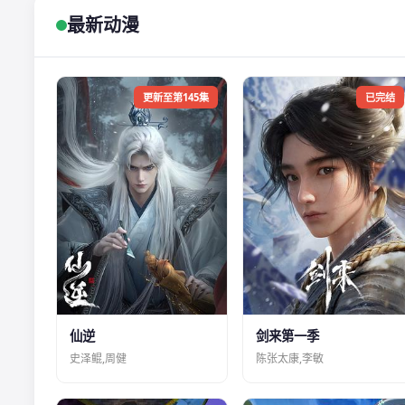
最新动漫
更新至第145集
已完结
仙逆
剑来第一季
史泽鲲,周健
陈张太康,李敏