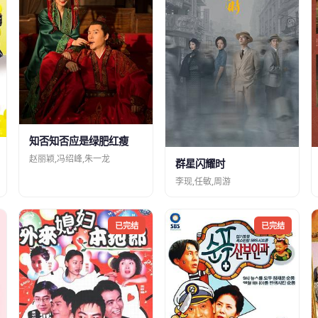
知否知否应是绿肥红瘦
赵丽颖,冯绍峰,朱一龙
群星闪耀时
李现,任敏,周游
已完结
已完结