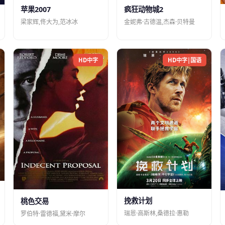
苹果2007
疯狂动物城2
梁家辉,佟大为,范冰冰
金妮弗·古德温,杰森·贝特曼
HD中字
HD中字|国语
挽救计划
桃色交易
瑞恩·高斯林,桑德拉·惠勒
罗伯特·雷德福,黛米·摩尔