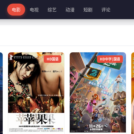
电影
电视
综艺
动漫
短剧
评论
HD国语
HD中字|国语