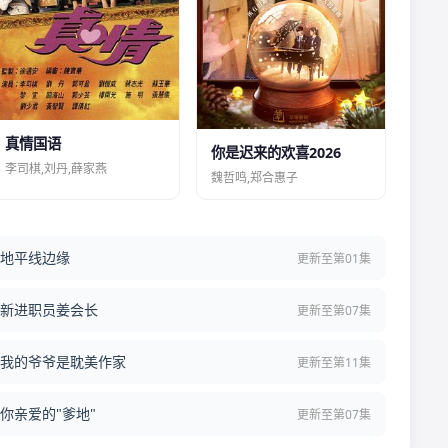
真情国语
你是迟来的欢喜2026
李司棋,刘丹,薛家燕
魏哲鸣,郑合惠子
地平线边缘
更新至第01集
新进职员姜会长
更新至第07集
我的爷爷是耽美作家
更新至第11集
你亲爱的"爹地"
更新至第07集