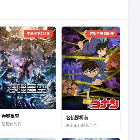
更新至第228集
更新至第1264集
吞噬星空
名侦探柯南
赵乾景,刘雯
高山南,山崎和佳奈