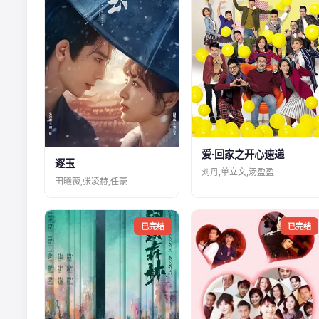
爱·回家之开心速递
逐玉
刘丹,单立文,汤盈盈
田曦薇,张凌赫,任豪
已完结
已完结