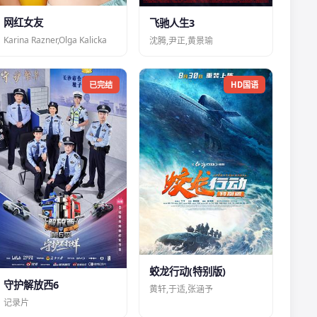
网红女友
飞驰人生3
Karina Razner,Olga Kalicka
沈腾,尹正,黄景瑜
已完结
HD国语
蛟龙行动(特别版)
守护解放西6
黄轩,于适,张涵予
记录片