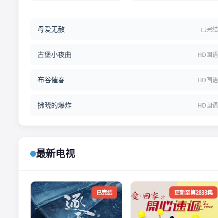
母爱无赦
已完
古堡小夜曲
HD国
布谷催春
HD国
拂晓的爆炸
HD国
最新电视
已完结
更新至第2833集