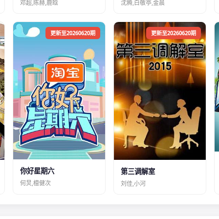
邓超,陈赫,鹿晗
沈腾,白敬亭,金晨
更新至20260620期
更新至20260620期
你好星期六
第三调解室
何炅,檀健次
刘佳,小河