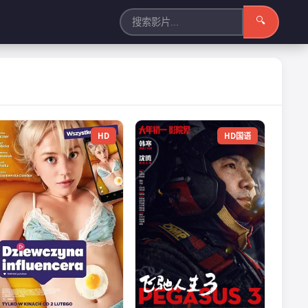
🔍
HD
HD国语