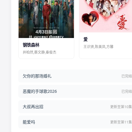
爱
钢铁森林
王识贤,陈美凤,方馨
井柏然,蔡文静,秦俊杰
欠你的那场婚礼
已完
恶魔的手球歌2026
已完
大叔再出招
更新至第10
能爱吗
更新至第11