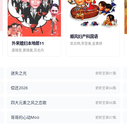
顺风妇产科国语
外来媳妇本地郎11
吴志明,宋宣美,金素妍
龚锦堂,黄锦裳,苏志丹
迷失之光
结
更新至第01集
偿还2026
结
更新至第04集
四大元素之风之恋歌
集
更新至第06集
哥哥的心动Moo
集
更新至第07集