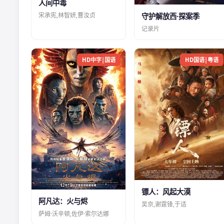
人间中毒
宋承宪,林智妍,曹汝贞
守护解放西·探案季
记录片
HD中字|国语
HD国语|粤语
镖人：风起大漠
阿凡达：火与烬
吴京,谢霆锋,于适
萨姆·沃辛顿,佐伊·索尔达娜