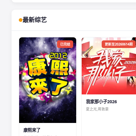
最新综艺
已完结
更新至20260614期
我家那小子2026
夏之光,蒋敦豪
康熙来了