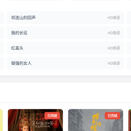
祁连山的回声
结
HD国语
我的长征
语
HD国语
红盖头
语
HD国语
倔强的女人
语
HD国语
已完结
已完结