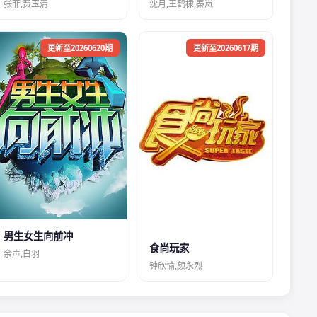
张菲,费玉清
沈月,王鹤棣,秦岚
更新至20260620期
更新至20260617期
男生女生向前冲
食尚玩家
余声,白羽
钟欣愉,颜永烈