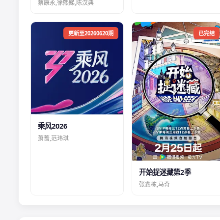
蔡康永,徐熙娣,陈汉典
更新至20260620期
已完结
乘风2026
萧蔷,范玮琪
开始捉迷藏第2季
张鑫栋,马奇